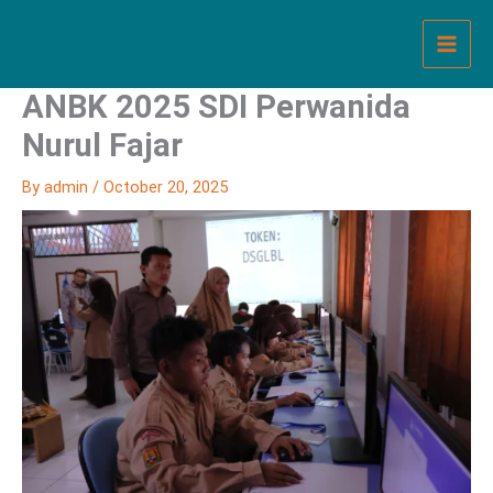
Skip
to
content
ANBK 2025 SDI Perwanida
Nurul Fajar
By
admin
/
October 20, 2025